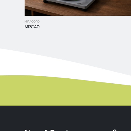
MIRACORD
MRC40