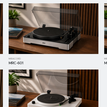
MIRACORD
M
MRC-601
M