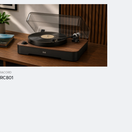
IRACORD
RC801